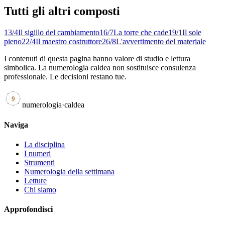
Tutti gli altri composti
13
/
4
Il sigillo del cambiamento
16
/
7
La torre che cade
19
/
1
Il sole
pieno
22
/
4
Il maestro costruttore
26
/
8
L'avvertimento del materiale
I contenuti di questa pagina hanno valore di studio e lettura
simbolica. La numerologia caldea non sostituisce consulenza
professionale. Le decisioni restano tue.
1
8
2
9
7
3
numerologia
·
caldea
6
4
5
Naviga
La disciplina
I numeri
Strumenti
Numerologia della settimana
Letture
Chi siamo
Approfondisci