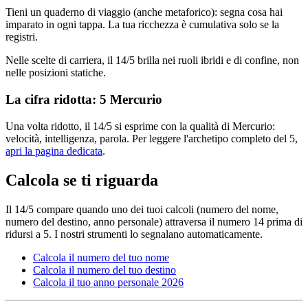
Tieni un quaderno di viaggio (anche metaforico): segna cosa hai
imparato in ogni tappa. La tua ricchezza è cumulativa solo se la
registri.
Nelle scelte di carriera, il 14/5 brilla nei ruoli ibridi e di confine, non
nelle posizioni statiche.
La cifra ridotta:
5
Mercurio
Una volta ridotto, il
14
/
5
si esprime con la qualità di
Mercurio
:
velocità, intelligenza, parola
. Per leggere l'archetipo completo del
5
,
apri la pagina dedicata
.
Calcola se ti riguarda
Il
14
/
5
compare quando uno dei tuoi calcoli (numero del nome,
numero del destino, anno personale) attraversa il numero
14
prima di
ridursi a
5
. I nostri strumenti lo segnalano automaticamente.
Calcola il numero del tuo nome
Calcola il numero del tuo destino
Calcola il tuo anno personale 2026