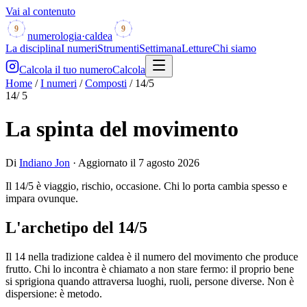
Vai al contenuto
1
1
8
2
8
2
9
9
7
3
7
3
numerologia
·
caldea
6
4
6
4
5
5
La disciplina
I numeri
Strumenti
Settimana
Letture
Chi siamo
Calcola il tuo numero
Calcola
Home
/
I numeri
/
Composti
/
14
/
5
14
/
5
La spinta del movimento
Di
Indiano Jon
·
Aggiornato il
7 agosto 2026
Il 14/5 è viaggio, rischio, occasione. Chi lo porta cambia spesso e
impara ovunque.
L'archetipo del
14
/
5
Il 14 nella tradizione caldea è il numero del movimento che produce
frutto. Chi lo incontra è chiamato a non stare fermo: il proprio bene
si sprigiona quando attraversa luoghi, ruoli, persone diverse. Non è
dispersione: è metodo.