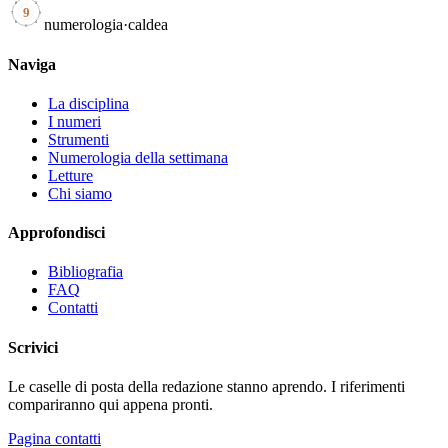
8
2
9
7
3
numerologia
·
caldea
6
4
5
Naviga
La disciplina
I numeri
Strumenti
Numerologia della settimana
Letture
Chi siamo
Approfondisci
Bibliografia
FAQ
Contatti
Scrivici
Le caselle di posta della redazione stanno aprendo. I riferimenti
compariranno qui appena pronti.
Pagina contatti