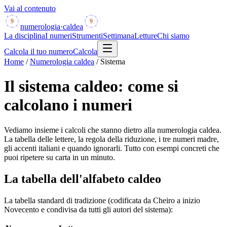
Vai al contenuto
1
1
8
2
8
2
9
9
7
3
7
3
numerologia
·
caldea
6
4
6
4
5
5
La disciplina
I numeri
Strumenti
Settimana
Letture
Chi siamo
Calcola il tuo numero
Calcola
Home
/
Numerologia caldea
/
Sistema
Il sistema caldeo: come si
calcolano i numeri
Vediamo insieme i calcoli che stanno dietro alla numerologia caldea.
La tabella delle lettere, la regola della riduzione, i tre numeri madre,
gli accenti italiani e quando ignorarli. Tutto con esempi concreti che
puoi ripetere su carta in un minuto.
La tabella dell'alfabeto caldeo
La tabella standard di tradizione (codificata da Cheiro a inizio
Novecento e condivisa da tutti gli autori del sistema):