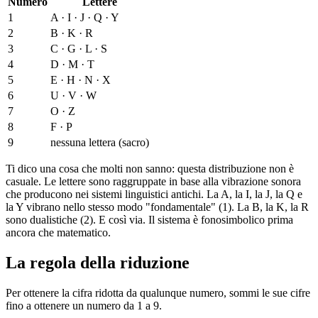
Numero
Lettere
1
A · I · J · Q · Y
2
B · K · R
3
C · G · L · S
4
D · M · T
5
E · H · N · X
6
U · V · W
7
O · Z
8
F · P
9
nessuna lettera (sacro)
Ti dico una cosa che molti non sanno: questa distribuzione non è
casuale. Le lettere sono raggruppate in base alla vibrazione sonora
che producono nei sistemi linguistici antichi. La A, la I, la J, la Q e
la Y vibrano nello stesso modo "fondamentale" (1). La B, la K, la R
sono dualistiche (2). E così via. Il sistema è fonosimbolico prima
ancora che matematico.
La regola della riduzione
Per ottenere la cifra ridotta da qualunque numero, sommi le sue cifre
fino a ottenere un numero da 1 a 9.