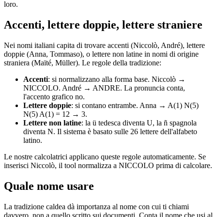
loro.
Accenti, lettere doppie, lettere straniere
Nei nomi italiani capita di trovare accenti (Niccolò, André), lettere
doppie (Anna, Tommaso), o lettere non latine in nomi di origine
straniera (Maïté, Müller). Le regole della tradizione:
Accenti
: si normalizzano alla forma base. Niccolò →
NICCOLO. André → ANDRE. La pronuncia conta,
l'accento grafico no.
Lettere doppie
: si contano entrambe. Anna → A(1) N(5)
N(5) A(1) = 12 → 3.
Lettere non latine
: la ü tedesca diventa U, la ñ spagnola
diventa N. Il sistema è basato sulle 26 lettere dell'alfabeto
latino.
Le nostre calcolatrici applicano queste regole automaticamente. Se
inserisci Niccolò, il tool normalizza a NICCOLO prima di calcolare.
Quale nome usare
La tradizione caldea dà importanza al nome con cui ti chiami
davvero, non a quello scritto sui documenti. Conta il nome che usi al